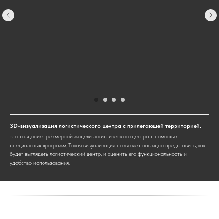
3D-визуализация логистического центра с прилегающей территорией.
это создание трёхмерной модели логистического центра с помощью
специальных программ. Такая визуализация позволяет наглядно представить, как
будет выглядеть логистический центр, и оценить его функциональность и
удобство использования.